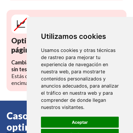
📈
Utilizamos cookies
Optimizas anuncios… pero no las
páginas
Usamos cookies y otras técnicas
de rastreo para mejorar tu
Cambias creatividades y copias del Ad, pero
experiencia de navegación en
sin tests A/B en la landing todo es intuición.
nuestra web, para mostrarte
Estás dejando conversiones (y mucho margen)
contenidos personalizados y
encima de la mesa.
anuncios adecuados, para analizar
el tráfico en nuestra web y para
comprender de donde llegan
nuestros visitantes.
Casos reales de páginas
Aceptar
optimizadas para
vender