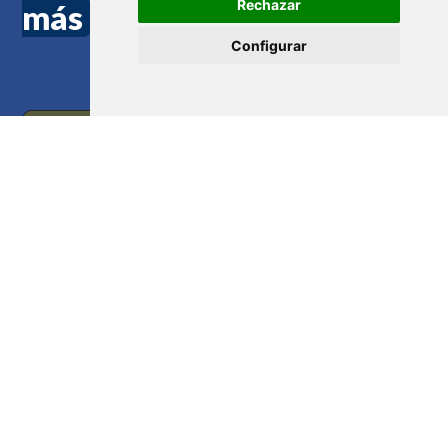
Rechazar
más
Configurar
Antes
Después